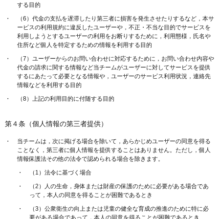
する目的
（6）代金の支払を遅滞したり第三者に損害を発生させたりするなど，本サ
ービスの利用規約に違反したユーザーや，不正・不当な目的でサービスを
利用しようとするユーザーの利用をお断りするために，利用態様，氏名や
住所など個人を特定するための情報を利用する目的
（7）ユーザーからのお問い合わせに対応するために，お問い合わせ内容や
代金の請求に関する情報など当チームがユーザーに対してサービスを提供
するにあたって必要となる情報や，ユーザーのサービス利用状況，連絡先
情報などを利用する目的
（8）上記の利用目的に付随する目的
第４条（個人情報の第三者提供）
当チームは，次に掲げる場合を除いて，あらかじめユーザーの同意を得る
ことなく，第三者に個人情報を提供することはありません。ただし，個人
情報保護法その他の法令で認められる場合を除きます。
（1）法令に基づく場合
（2）人の生命，身体または財産の保護のために必要がある場合であ
って，本人の同意を得ることが困難であるとき
（3）公衆衛生の向上または児童の健全な育成の推進のために特に必
要がある場合であって，本人の同意を得ることが困難であるとき