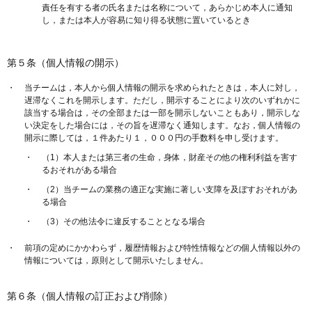
責任を有する者の氏名または名称について，あらかじめ本人に通知
し，または本人が容易に知り得る状態に置いているとき
第５条（個人情報の開示）
当チームは，本人から個人情報の開示を求められたときは，本人に対し，
遅滞なくこれを開示します。ただし，開示することにより次のいずれかに
該当する場合は，その全部または一部を開示しないこともあり，開示しな
い決定をした場合には，その旨を遅滞なく通知します。なお，個人情報の
開示に際しては，１件あたり１，０００円の手数料を申し受けます。
（1）本人または第三者の生命，身体，財産その他の権利利益を害す
るおそれがある場合
（2）当チームの業務の適正な実施に著しい支障を及ぼすおそれがあ
る場合
（3）その他法令に違反することとなる場合
前項の定めにかかわらず，履歴情報および特性情報などの個人情報以外の
情報については，原則として開示いたしません。
第６条（個人情報の訂正および削除）