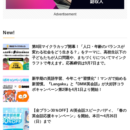
Advertisement
New!
第8回マイクラカップ開幕！「人口・年齢のバランスが
変わる社会をどう生きる？」をテーマに、高校生以下の
子どもたちが人口問題や、まちづくりについてマインク
ラフトで考えます。応募締切は9月7日まで。
新学期の英語学習、今年こそ“習慣化”！マンガで始める
新習慣。『Langaku』と『DMM英会話』が大好評コラ
ボキャンペーン第2弾を4月1日より開始！
【全プラン30％OFF】AI英会話スピークバディ、「春の
英会話応援キャンペーン」を開始。本日〜4月26日
（日）まで