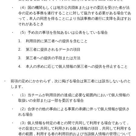
（4）国の機関もしくは地方公共団体またはその委託を受けた者が法
令の定める事務を遂行することに対して協力する必要がある場合であ
って，本人の同意を得ることにより当該事務の遂行に支障を及ぼすお
それがあるとき
（5）予め次の事項を告知あるいは公表をしている場合
利用目的に第三者への提供を含むこと
第三者に提供されるデータの項目
第三者への提供の手段または方法
本人の求めに応じて個人情報の第三者への提供を停止すること
前項の定めにかかわらず，次に掲げる場合は第三者には該当しないものと
します。
（1）当チームが利用目的の達成に必要な範囲内において個人情報の
取扱いの全部または一部を委託する場合
（2）合併その他の事由による事業の承継に伴って個人情報が提供さ
れる場合
（3）個人情報を特定の者との間で共同して利用する場合であって，
その旨並びに共同して利用される個人情報の項目，共同して利用する
者の範囲，利用する者の利用目的および当該個人情報の管理について