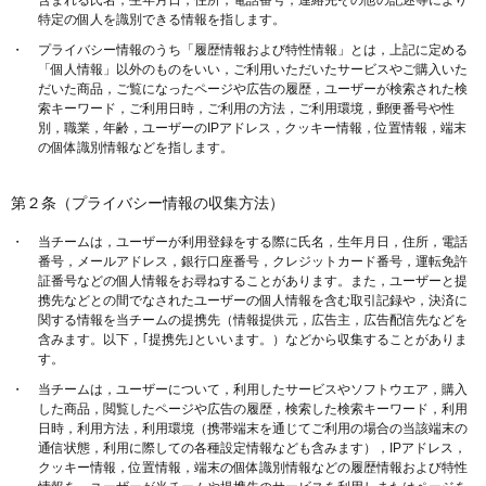
含まれる氏名，生年月日，住所，電話番号，連絡先その他の記述等により
特定の個人を識別できる情報を指します。
プライバシー情報のうち「履歴情報および特性情報」とは，上記に定める
「個人情報」以外のものをいい，ご利用いただいたサービスやご購入いた
だいた商品，ご覧になったページや広告の履歴，ユーザーが検索された検
索キーワード，ご利用日時，ご利用の方法，ご利用環境，郵便番号や性
別，職業，年齢，ユーザーのIPアドレス，クッキー情報，位置情報，端末
の個体識別情報などを指します。
第２条（プライバシー情報の収集方法）
当チームは，ユーザーが利用登録をする際に氏名，生年月日，住所，電話
番号，メールアドレス，銀行口座番号，クレジットカード番号，運転免許
証番号などの個人情報をお尋ねすることがあります。また，ユーザーと提
携先などとの間でなされたユーザーの個人情報を含む取引記録や，決済に
関する情報を当チームの提携先（情報提供元，広告主，広告配信先などを
含みます。以下，｢提携先｣といいます。）などから収集することがありま
す。
当チームは，ユーザーについて，利用したサービスやソフトウエア，購入
した商品，閲覧したページや広告の履歴，検索した検索キーワード，利用
日時，利用方法，利用環境（携帯端末を通じてご利用の場合の当該端末の
通信状態，利用に際しての各種設定情報なども含みます），IPアドレス，
クッキー情報，位置情報，端末の個体識別情報などの履歴情報および特性