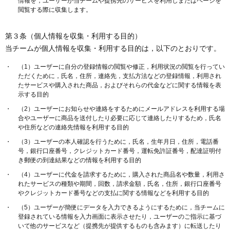
情報を，ユーザーが当チームや提携先のサービスを利用しまたはページを
閲覧する際に収集します。
第３条（個人情報を収集・利用する目的）
当チームが個人情報を収集・利用する目的は，以下のとおりです。
（1）ユーザーに自分の登録情報の閲覧や修正，利用状況の閲覧を行ってい
ただくために，氏名，住所，連絡先，支払方法などの登録情報，利用され
たサービスや購入された商品，およびそれらの代金などに関する情報を表
示する目的
（2）ユーザーにお知らせや連絡をするためにメールアドレスを利用する場
合やユーザーに商品を送付したり必要に応じて連絡したりするため，氏名
や住所などの連絡先情報を利用する目的
（3）ユーザーの本人確認を行うために，氏名，生年月日，住所，電話番
号，銀行口座番号，クレジットカード番号，運転免許証番号，配達証明付
き郵便の到達結果などの情報を利用する目的
（4）ユーザーに代金を請求するために，購入された商品名や数量，利用さ
れたサービスの種類や期間，回数，請求金額，氏名，住所，銀行口座番号
やクレジットカード番号などの支払に関する情報などを利用する目的
（5）ユーザーが簡便にデータを入力できるようにするために，当チームに
登録されている情報を入力画面に表示させたり，ユーザーのご指示に基づ
いて他のサービスなど（提携先が提供するものも含みます）に転送したり